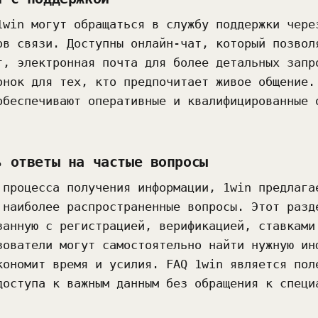
1win могут обращаться в службу поддержки чере
ов связи. Доступны онлайн-чат, который позвол
т, электронная почта для более детальных запр
онок для тех, кто предпочитает живое общение.
обеспечивают оперативные и квалифицированные 
ь ответы на частые вопросы
 процесса получения информации, 1win предлага
 наиболее распространенные вопросы. Этот разд
занную с регистрацией, верификацией, ставками
зователи могут самостоятельно найти нужную ин
кономит время и усилия. FAQ 1win является пол
доступа к важным данным без обращения к специ