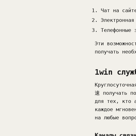
Чат на сайт
Электронная
Телефонные 
Эти возможнос
получать необ
1win служ
Круглосуточна
速 получать по
для тех, кто 
каждое мгнове
на любые вопр
Каналы связ