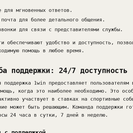
е для мгновенных ответов.
 почта для более детального общения.
звонки для связи с представителями службы.
ти обеспечивают удобство и доступность, позво
ходимую помощь в любое время.
ба поддержки: 24/7 доступность
я поддержка 1win предоставляет пользователям
мощь, когда это наиболее необходимо. Это осо
активно участвует в ставках на спортивные соб
ние может быть решающим. Команда поддержки го
осы 24 часа в сутки, 7 дней в неделю.
и с поддержкой