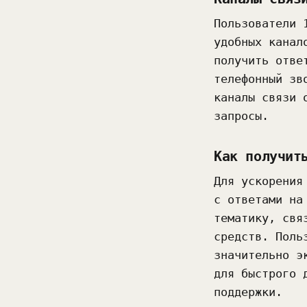
Пользователи 
удобных канал
получить отве
телефонный зв
каналы связи 
запросы.
Как получит
Для ускорения
с ответами на
тематику, свя
средств. Поль
значительно э
для быстрого 
поддержки.