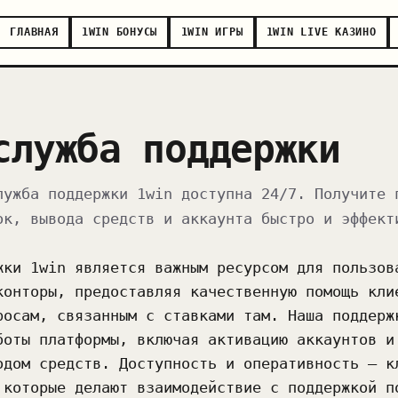
ГЛАВНАЯ
1WIN БОНУСЫ
1WIN ИГРЫ
1WIN LIVE КАЗИНО
служба поддержки
лужба поддержки 1win доступна 24/7. Получите 
ок, вывода средств и аккаунта быстро и эффект
жки 1win является важным ресурсом для пользов
конторы, предоставляя качественную помощь кли
росам, связанным с ставками там. Наша поддерж
боты платформы, включая активацию аккаунтов и
одом средств. Доступность и оперативность – к
 которые делают взаимодействие с поддержкой п